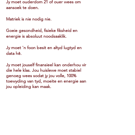
Jy moet ouderdom 21 of ouer wees om
aansoek te doen.
Matriek is nie nodig nie.
Goeie gesondheid, fisieke fiksheid en
energie is absoluut noodsaaklik.
Jy moet 'n foon besit en altyd lugtyd en
data hê.
Jy moet jouself finansieel kan onderhou vir
die hele klas. Jou huislewe moet stabiel
genoeg wees sodat jy jou volle, 100%
toewyding van tyd, moeite en energie aan
jou opleiding kan maak.
AANSOEKINLIGTING
Volg alle instruksies op die aansoekvorm.
Onvolledige aansoeke sal nie aanvaar word
nie.
Aansoekers moet DRIE DAE VAN