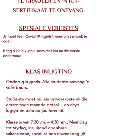
TE GRADEER EN 'N ICT-
SERTIFIKAAT TE ONTVANG.
SPESIALE VEREISTES
Jy moet teen Covid-19 ingeënt wees om aansoek te
doen.
Bring n klein klippie saam met jou na die eerste
onderhoud.
KLAS INLIGTING
Onderrig is gratis. Alle studente ontvang 'n
volle beurs.
Studente moet hul eie vervoerkoste vir die
eerste twee maande betaal -- en altyd
lugtyd en data op jou foon hê.
Klasse is van 7:30 vm. – 4:30 nm., Maandag
tot Vrydag, insluitend openbare
vakansiedae, sowel as een naweekdag (óf