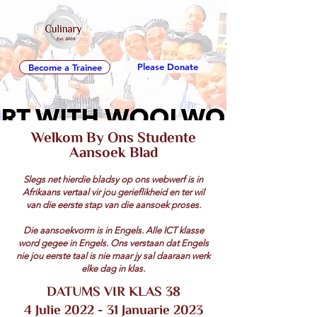
Transforming Lives
Through Cooking
Est. 2009
Please Donate
Become a Trainee
A nonprofit and multicultural chef school
Cape Town, South Africa
Welkom By Ons Studente
Aansoek Blad
Slegs net hierdie bladsy op ons webwerf is in
Afrikaans vertaal vir jou gerieflikheid en ter wil
van die eerste stap van die aansoek proses.
Die aansoekvorm is in Engels. Alle ICT klasse
word gegee in Engels. Ons verstaan dat Engels
nie jou eerste taal is nie maar jy sal daaraan werk
elke dag in klas.
DATUMS VIR KLAS 38
4 Julie 2022 - 31 Januarie 2023